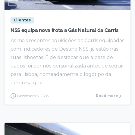
Clientes
NSS equipa nova frota a Gás Natural da Carris
As mais recentes aquisições da Carris equipadas
com Indicadores de Destino NSS, já estão nas
ruas lisboetas. É de destacar que a base de
dados foi por nós personalizada antes de seguir
para Lisboa, nomeadamente o logótipo da
empresa que...
Dezembro 5, 2018
Read more