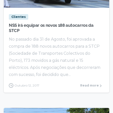
Clientes
NSS irá equipar os novos 188 autocarros da
STCP
No passado dia 31 de Agosto, foi aprovada a
compra de 188 novos autocarros para a STCP
(Sociedade de Transportes Colectivos do
Porto), 173 movidos a gás natural e 15
eléctricos. Após negociações que decorreram
com sucesso, foi decidido que...
Outubro 12, 2017
Read more