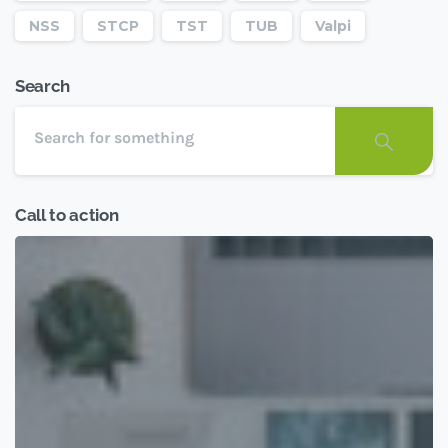
NSS
STCP
TST
TUB
Valpi
Search
Call to action