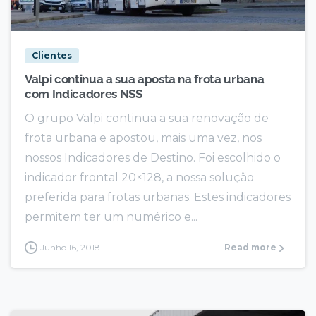
Clientes
Valpi continua a sua aposta na frota urbana
com Indicadores NSS
O grupo Valpi continua a sua renovação de
frota urbana e apostou, mais uma vez, nos
nossos Indicadores de Destino. Foi escolhido o
indicador frontal 20×128, a nossa solução
preferida para frotas urbanas. Estes indicadores
permitem ter um numérico e...
Junho 16, 2018
Read more