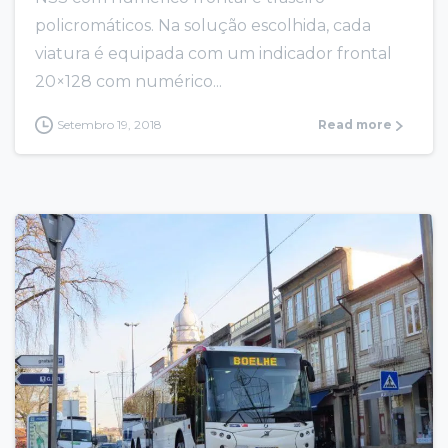
policromáticos. Na solução escolhida, cada
viatura é equipada com um indicador frontal
20×128 com numérico...
Setembro 19, 2018
Read more