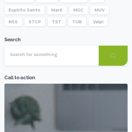
Espírito Santo
Maré
MGC
MUV
NSS
STCP
TST
TUB
Valpi
Search
Call to action