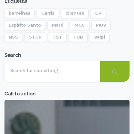
Etiquetas
barrelhas
Carris
clientes
CP
Espírito Santo
Maré
MGC
MUV
NSS
STCP
TST
TUB
Valpi
Search
Call to action