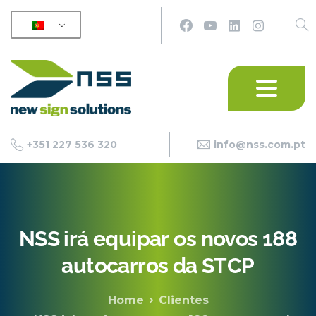
+351 227 536 320
info@nss.com.pt
NSS
irá
equipar
os
novos
188
autocarros
da
STCP
Home
Clientes