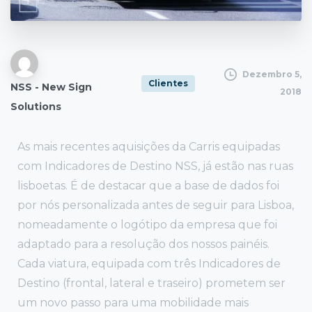
Dezembro 5,
Clientes
NSS - New Sign
2018
Solutions
As mais recentes aquisições da Carris equipadas
com Indicadores de Destino NSS, já estão nas ruas
lisboetas. É de destacar que a base de dados foi
por nós personalizada antes de seguir para Lisboa,
nomeadamente o logótipo da empresa que foi
adaptado para a resolução dos nossos painéis.
Cada viatura, equipada com três Indicadores de
Destino (frontal, lateral e traseiro) prometem ser
um novo passo para uma mobilidade mais