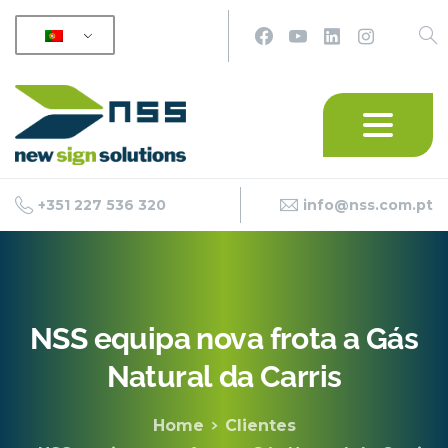
+351 227 536 320
info@nss.com.pt
NSS
equipa
nova
frota
a
Gás
Natural
da
Carris
Home
Clientes