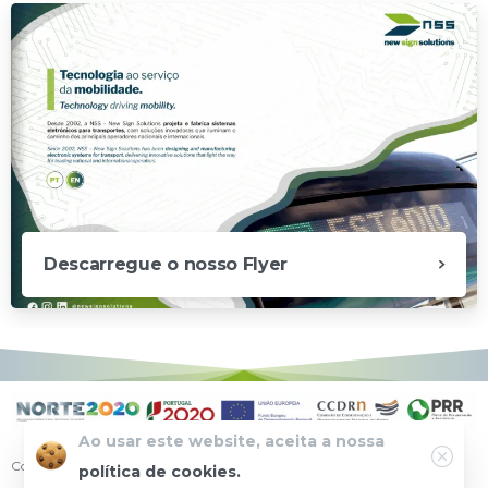
Descarregue o nosso Flyer
Ao usar este website, aceita a nossa
Copyright © | 2025 New Sign Solutions – Todos os direitos reservados
política de cookies.