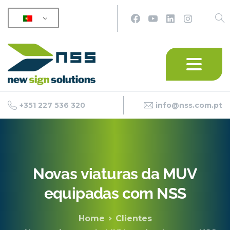
+351 227 536 320
info@nss.com.pt
Novas
viaturas
da
MUV
equipadas
com
NSS
Home
Clientes