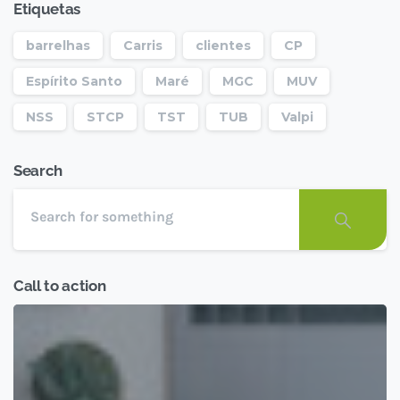
Etiquetas
barrelhas
Carris
clientes
CP
Espírito Santo
Maré
MGC
MUV
NSS
STCP
TST
TUB
Valpi
Search
Call to action