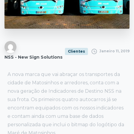
Janeiro 11, 2019
Clientes
NSS - New Sign Solutions
A nova marca que vai abraçar os transportes da
cidade de Matosinhos e arredores, conta com a
nova geração de Indicadores de Destino NSS na
sua frota. Os primeiros quatro autocarros já se
encontram equipados com os nossos indicadores
e contam ainda com uma base de dados
personalizada que inclui o bitmap do logótipo da
Maré de Matosinhos.