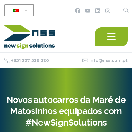
+351 227 536 320
info@nss.com.pt
Novos
autocarros
da
Maré
de
Matosinhos
equipados
com
#NewSignSolutions