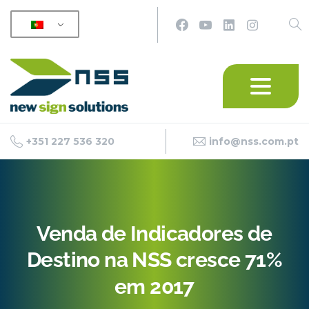
+351 227 536 320
info@nss.com.pt
Venda
de
Indicadores
de
Destino
na
NSS
cresce
71%
em
2017