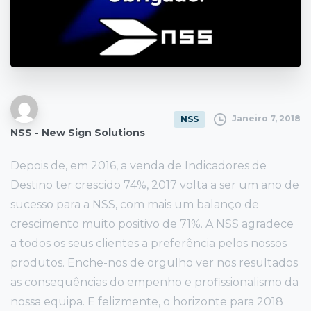
Janeiro 7, 2018
NSS
NSS - New Sign Solutions
Depois de, em 2016, a venda de Indicadores de
Destino ter crescido 74%, 2017 volta a ser um ano de
sucesso para a NSS, com mais um balanço de
crescimento muito positivo de 71%. A NSS agradece
a todos os seus clientes a preferência pelos nossos
produtos. Enche-nos de orgulho ver nos resultados
as consequências do empenho e profissionalismo da
nossa equipa. E felizmente, o horizonte para 2018