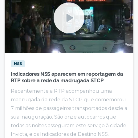
NSS
Indicadores NSS aparecem em reportagem da
RTP sobre a rede da madrugada STCP
Recentemente a RTP acompanhou uma
madrugada da rede da STCP que comemorou
7 milhões de passageiros transportados desde a
sua inauguração. São onze autocarros que
todas as noites asseguram este serviço à cidade
Invicta, e os Indicadores de Destino NSS...