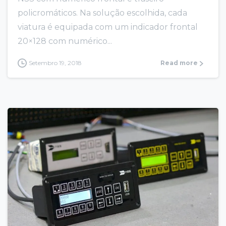
policromáticos. Na solução escolhida, cada
viatura é equipada com um indicador frontal
20×128 com numérico...
Setembro 19, 2018
Read more