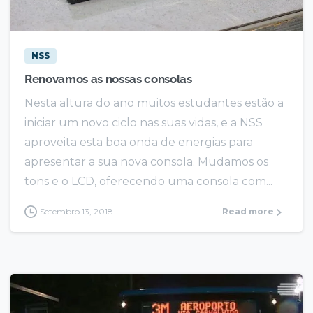
NSS
Renovamos as nossas consolas
Nesta altura do ano muitos estudantes estão a
iniciar um novo ciclo nas suas vidas, e a NSS
aproveita esta boa onda de energias para
apresentar a sua nova consola. Mudamos os
tons e o LCD, oferecendo uma consola com...
Setembro 13, 2018
Read more