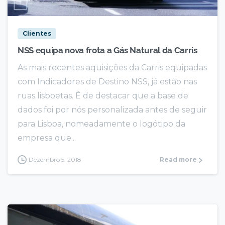
Clientes
NSS equipa nova frota a Gás Natural da Carris
As mais recentes aquisições da Carris equipadas
com Indicadores de Destino NSS, já estão nas
ruas lisboetas. É de destacar que a base de
dados foi por nós personalizada antes de seguir
para Lisboa, nomeadamente o logótipo da
empresa que...
Dezembro 5, 2018
Read more