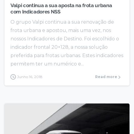
Valpi continua a sua aposta na frota urbana
com Indicadores NSS
O grupo Valpi continua a sua renovação de
frota urbana e apostou, mais uma vez, nos
nossos Indicadores de Destino. Foi escolhido o
indicador frontal 20×128, a nossa solução
preferida para frotas urbanas. Estes indicadores
permitem ter um numérico e...
Junho 16, 2018
Read more