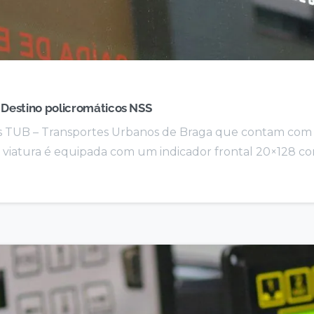
 Destino policromáticos NSS
os TUB – Transportes Urbanos de Braga que contam com
da viatura é equipada com um indicador frontal 20×128 co