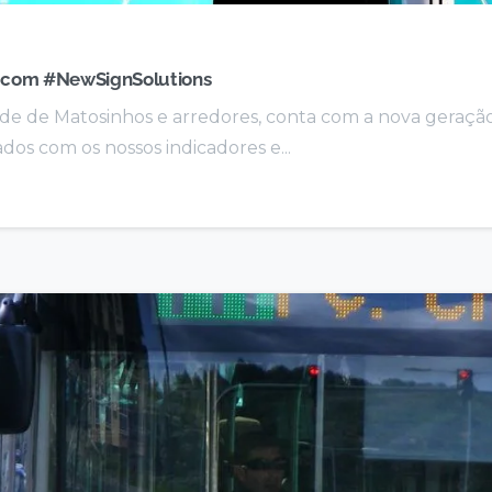
s com #NewSignSolutions
ade de Matosinhos e arredores, conta com a nova geração
os com os nossos indicadores e...