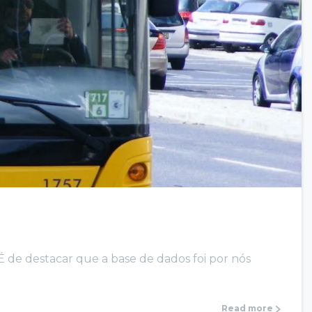
 É de destacar que a base de dados foi por nós
Read more