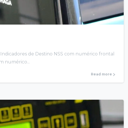
 Indicadores de Destino NSS com numérico frontal
m numérico...
Read more