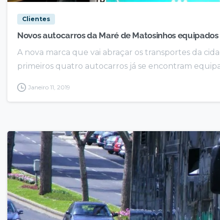
Clientes
Novos autocarros da Maré de Matosinhos equipado
A nova marca que vai abraçar os transportes da cid
primeiros quatro autocarros já se encontram equipad
Janeiro 11, 2019