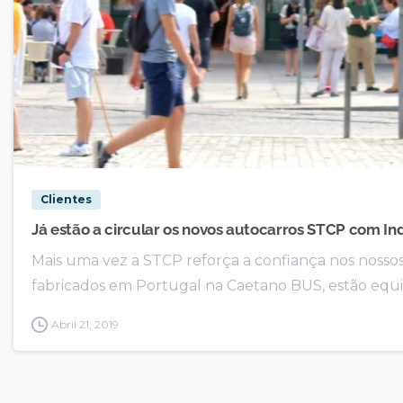
Clientes
Já estão a circular os novos autocarros STCP com I
Mais uma vez a STCP reforça a confiança nos nossos
fabricados em Portugal na Caetano BUS, estão equip
Abril 21, 2019