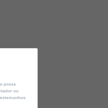
io possa
utador ou
 testemunhos