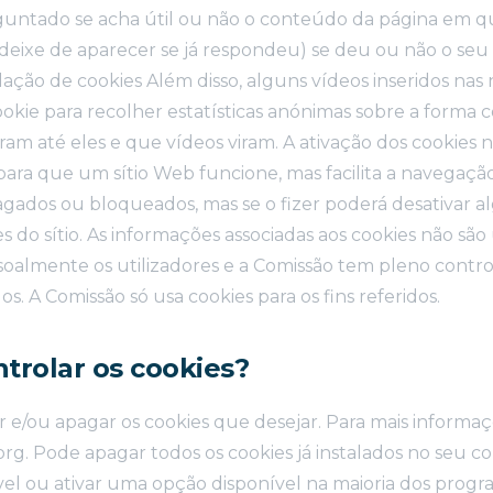
guntado se acha útil ou não o conteúdo da página em q
eixe de aparecer se já respondeu) se deu ou não o seu
lação de cookies Além disso, alguns vídeos inseridos nas 
okie para recolher estatísticas anónimas sobre a forma 
am até eles e que vídeos viram. A ativação dos cookies 
para que um sítio Web funcione, mas facilita a navegação
gados ou bloqueados, mas se o fizer poderá desativar 
s do sítio. As informações associadas aos cookies não são 
ssoalmente os utilizadores e a Comissão tem pleno contro
s. A Comissão só usa cookies para os fins referidos.
trolar os cookies?
 e/ou apagar os cookies que desejar. Para mais informaç
org. Pode apagar todos os cookies já instalados no seu
vel ou ativar uma opção disponível na maioria dos prog