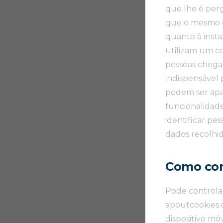
que lhe é per
que o mesmo d
quanto à insta
utilizam um co
pessoas chegar
indispensável 
podem ser apa
funcionalidade
identificar pe
dados recolhido
Como con
Pode controlar
aboutcookies.
dispositivo mó