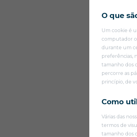
O que sã
Um cookie é u
computador ou 
durante um ce
preferências,
tamanho dos ca
percorre as pá
princípio, de v
Como uti
Várias das nos
termos de visu
tamanho dos c