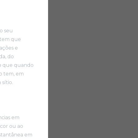
o seu
mitem que
ações e
da, do
sso que quando
ão tem, em
sítio.
ências em
 cor ou ao
nstantânea em