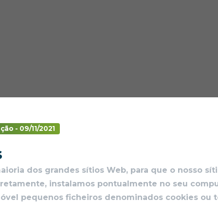
ção - 09/11/2021
s
ioria dos grandes sítios Web, para que o nosso sít
rretamente, instalamos pontualmente no seu comp
móvel pequenos ficheiros denominados cookies ou