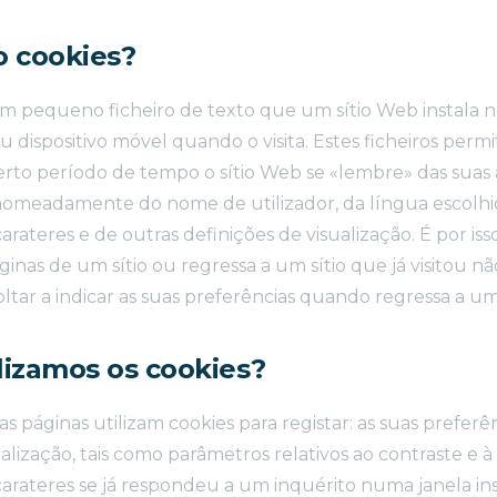
o cookies?
m pequeno ficheiro de texto que um sítio Web instala n
dispositivo móvel quando o visita. Estes ficheiros per
rto período de tempo o sítio Web se «lembre» das suas 
 nomeadamente do nome de utilizador, da língua escolhi
rateres e de outras definições de visualização. É por i
ginas de um sítio ou regressa a um sítio que já visitou n
oltar a indicar as suas preferências quando regressa a um 
lizamos os cookies?
sas páginas utilizam cookies para registar: as suas prefer
alização, tais como parâmetros relativos ao contraste e à
arateres se já respondeu a um inquérito numa janela i