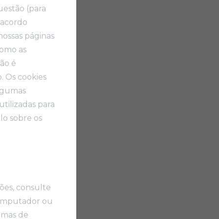
uestão (para
 acordo
nossas páginas
como as
não é
. Os cookies
algumas
utilizadas para
lo sobre os
ões, consulte
 computador ou
ramas de